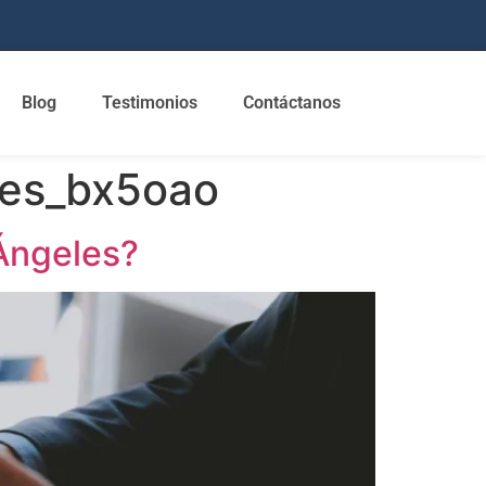
Blog
Testimonios
Contáctanos
les_bx5oao
 Ángeles?