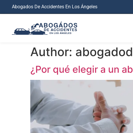
Abogados De Accidentes En Los Ángeles
Author:
abogadod
¿Por qué elegir a un 