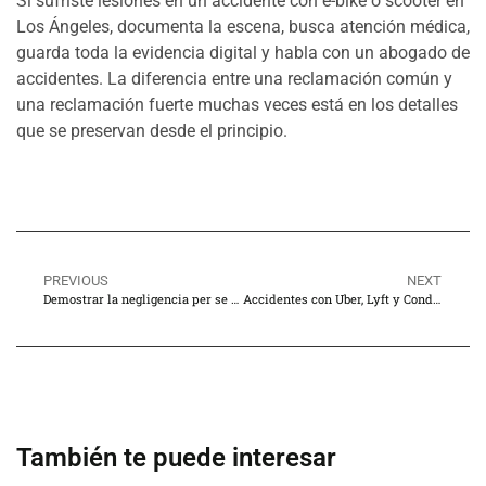
Si sufriste lesiones en un accidente con e-bike o scooter en
Los Ángeles, documenta la escena, busca atención médica,
guarda toda la evidencia digital y habla con un abogado de
accidentes. La diferencia entre una reclamación común y
una reclamación fuerte muchas veces está en los detalles
que se preservan desde el principio.
PREVIOUS
NEXT
Demostrar la negligencia per se en el marco de los nuevos límites de velocidad en Los Ángeles
Accidentes con Uber, Lyft y Conductores de Reparto en Los Ángeles: Qué Cambia con las Reclamaciones en 2026
También te puede interesar